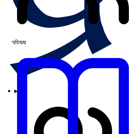
परिचय