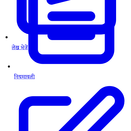
लेख भेजें
नियमावली