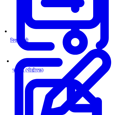
नियमावली
पत्रिका (पीडीएफ़)