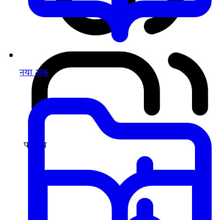
नया अंक
परिचय